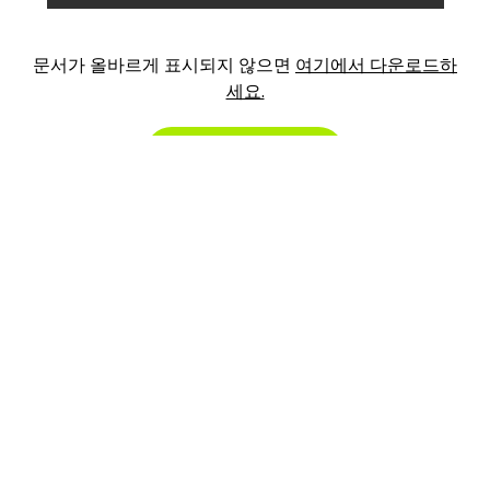
문서가 올바르게 표시되지 않으면
여기에서 다운로드하
세요.
전체 화면으로 열기
©
2026
, Crave. All rights reserved.
FAQ
쿠키 정책
개인정보 처리방침
서비스 이용 약관
유통 계약
Manage cookie preferences
에서 저희를 찾아보세요: