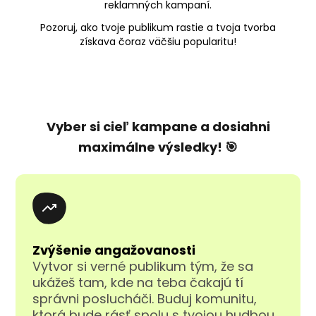
reklamných kampaní.
Pozoruj, ako tvoje publikum rastie a tvoja tvorba
získava čoraz väčšiu popularitu!
Vyber si cieľ kampane a dosiahni
maximálne výsledky! 🎯
Zvýšenie angažovanosti
Vytvor si verné publikum tým, že sa
ukážeš tam, kde na teba čakajú tí
správni poslucháči. Buduj komunitu,
ktorá bude rásť spolu s tvojou hudbou.