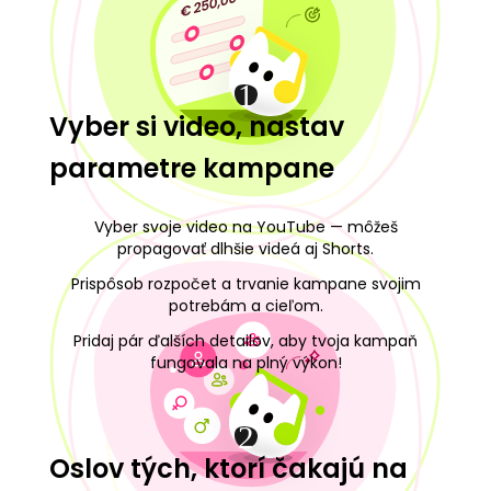
1
Vyber si video, nastav
parametre kampane
Vyber svoje video na YouTube — môžeš
propagovať dlhšie videá aj Shorts.
Prispôsob rozpočet a trvanie kampane svojim
potrebám a cieľom.
Pridaj pár ďalších detailov, aby tvoja kampaň
fungovala na plný výkon!
2
Oslov tých, ktorí čakajú na