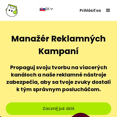
SK
Prihlásiť sa
Manažér Reklamných
Kampaní
Propaguj svoju tvorbu na viacerých
kanáloch a naše reklamné nástroje
zabezpečia, aby sa tvoje zvuky dostali
k tým správnym poslucháčom.
Zacznij już dziś