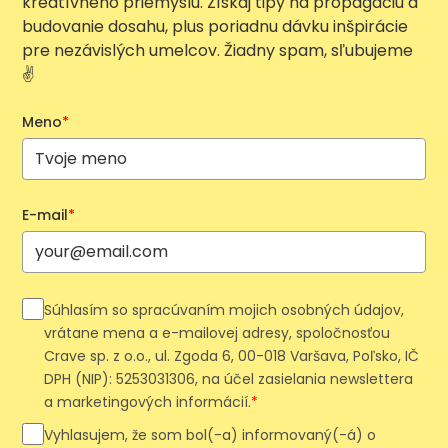
kreatívneho priemyslu. Získaj tipy na propagáciu a
budovanie dosahu, plus poriadnu dávku inšpirácie
pre nezávislých umelcov. Žiadny spam, sľubujeme
✌️
Meno
*
E-mail
*
Súhlasím so spracúvaním mojich osobných údajov,
vrátane mena a e-mailovej adresy, spoločnosťou
Crave sp. z o.o., ul. Zgoda 6, 00-018 Varšava, Poľsko, IČ
DPH (NIP): 5253031306, na účel zasielania newslettera
a marketingových informácií.
*
Vyhlasujem, že som bol(-a) informovaný(-á) o