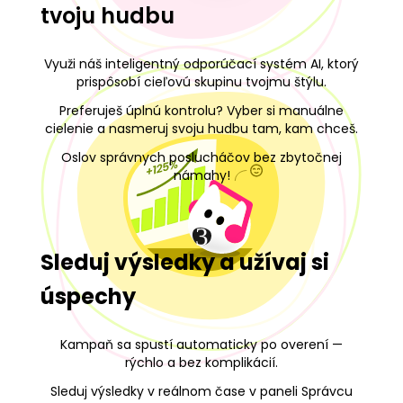
tvoju hudbu
Využi náš inteligentný odporúčací systém AI, ktorý
prispôsobí cieľovú skupinu tvojmu štýlu.
Preferuješ úplnú kontrolu? Vyber si manuálne
cielenie a nasmeruj svoju hudbu tam, kam chceš.
Oslov správnych poslucháčov bez zbytočnej
námahy!
3
Sleduj výsledky a užívaj si
úspechy
Kampaň sa spustí automaticky po overení —
rýchlo a bez komplikácií.
Sleduj výsledky v reálnom čase v paneli Správcu