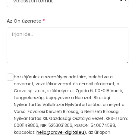
Az Ön üzenete
*
Kapcsolat
Hozzájárulok a személyes adataim, beleértve a
nevemet, vezetéknevemet és e-mail címemet, a
Crave sp. z o.o., székhelye: ul. Zgoda 6, 00-018 Varsó,
Lengyelország, bejegyezve a Nemzeti Bírósági
Nyilvántartás Vállalkozói Nyilvántartásába, amelyet a
Varsói Fővárosi Kerületi Bíróság, a Nemzeti Bírósági
Nyilvántartás XII. Gazdasági Osztálya vezet, KRS-szám:
0001149866, NIP: 5253031306, REGON: 540674588,
kapcsolat:
hello@crave-digital.eu
), az űrlapon