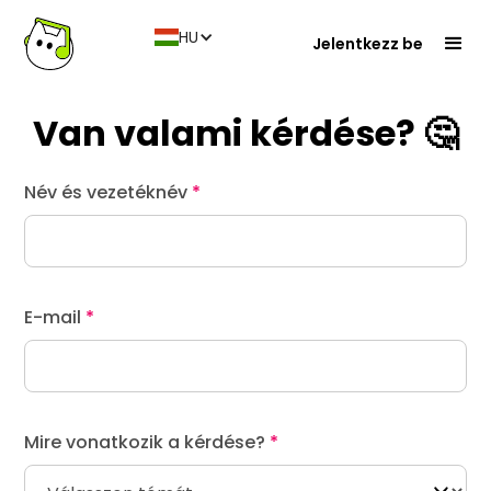
HU
Jelentkezz be
Van valami kérdése?
🤔
Név és vezetéknév
*
E-mail
*
Mire vonatkozik a kérdése?
*