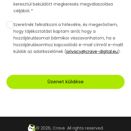
keresztül beküldött megkeresés megválaszolása
céljából.
*
Szeretnék feliratkozni a hírlevélre, és megerősítem,
hogy tájékoztatást kaptam arról, hogy a
hozzájárulásomat bármikor visszavonhatom, ha a
hozzájárulásomhoz kapcsolódó e-mail címről e-mailt
küldök az adatkezelőnek (
privacy@crave-digital.eu
).
©
2026
, Crave. All rights reserved.