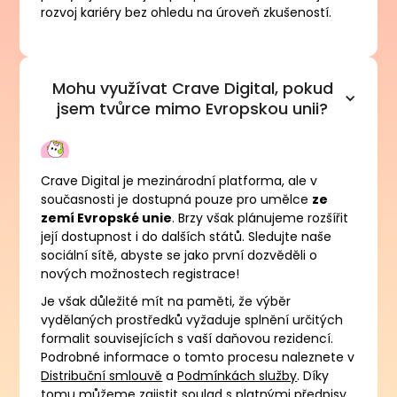
rozvoj kariéry bez ohledu na úroveň zkušeností.
Mohu využívat Crave Digital, pokud
jsem tvůrce mimo Evropskou unii?
Crave Digital je mezinárodní platforma, ale v
současnosti je dostupná pouze pro umělce
ze
zemí Evropské unie
. Brzy však plánujeme rozšířit
její dostupnost i do dalších států. Sledujte naše
sociální sítě, abyste se jako první dozvěděli o
nových možnostech registrace!
Je však důležité mít na paměti, že výběr
vydělaných prostředků vyžaduje splnění určitých
formalit souvisejících s vaší daňovou rezidencí.
Podrobné informace o tomto procesu naleznete v
Distribuční smlouvě
a
Podmínkách služby
. Díky
tomu můžeme zajistit soulad s platnými předpisy