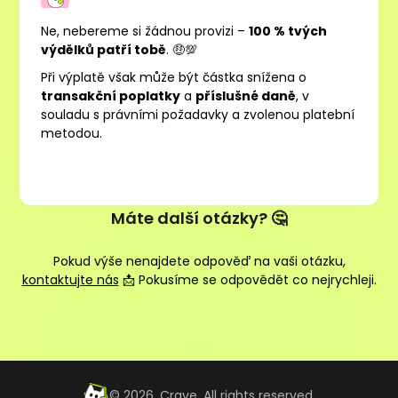
Ne, nebereme si žádnou provizi –
100 % tvých
výdělků patří tobě
. 🤑💯
Při výplatě však může být částka snížena o
transakční poplatky
a
příslušné daně
, v
souladu s právními požadavky a zvolenou platební
metodou.
Máte další otázky? 🤔
Pokud výše nenajdete odpověď na vaši otázku,
kontaktujte nás
📩 Pokusíme se odpovědět co nejrychleji.
©
2026
, Crave. All rights reserved.