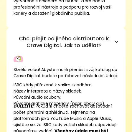
vytvořené s ohledem na tvůrce, která nabízí
profesionální nástroje a podporu pro rozvoj vaší
kariéry a dosažení globálního publika.
Chci přejít od jiného distributora k
Crave Digital. Jak to udělat?
Skvělá volba! Abyste mohli přenést svůj katalog do
Crave Digital, budete potřebovat následující údaje:
ISRC kódy přiřazené k vašim skladbám,
Název interpreta a názvy skladeb,
Původní audio soubory,
Původní grafické materiály (např. obaly alb).
DŮLEŽITÉ:
Pokud si chcete zachovat dosavadní
počet přehrání a zhlédnutí, zejména na
platformách jako YouTube Music a Apple Music,
ujistěte se, že ISRC kódy vašich skladeb odpovídají
původnímu vydání.
Všechny údaje musí být