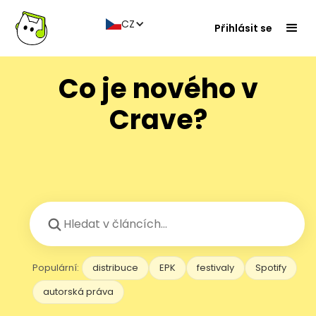
CZ
Přihlásit se
Co je nového v
Crave?
Populární:
distribuce
EPK
festivaly
Spotify
autorská práva