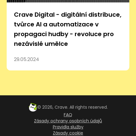
Crave Digital - digitální distribuce,
tvůrce AI a automatizace v
propagaci hudby - revoluce pro
nezávislé umělce
29.05.2024
©
2026
, Crave. All rights reserved.
FAQ
Zásady ochrany osobních údajů
Pravidla služby
Zásady cookie