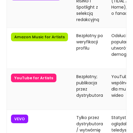
RISING i
(TIDAL Arti
Spotlight z
Home), in
selekcją
o fanach
redakcyjną
Bezpłatny po
Odsłuchy,
Amazon Music for Artists
weryfikacji
popularno
profilu
utworów,
demograf
Bezpłatny;
YouTube S
YouTube for Artists
publikacja
wspólne 
przez
dla muzyki
dystrybutora
wideo
Tylko przez
Statystyki
VEVO
dystrybutora
oglądalno
/ wytwórnię
teledyskó