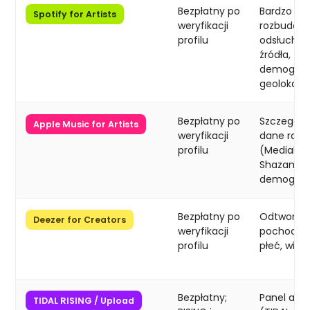
Bezpłatny po
Bardzo
Spotify for Artists
weryfikacji
rozbudow
profilu
odsłuchan
źródła,
demografi
geolokaliz
Bezpłatny po
Szczegóło
Apple Music for Artists
weryfikacji
dane radi
profilu
(Mediabas
Shazam,
demograf
Bezpłatny po
Odtworzen
Deezer for Creators
weryfikacji
pochodzen
profilu
płeć, wiek
Bezpłatny;
Panel arty
TIDAL RISING / Upload