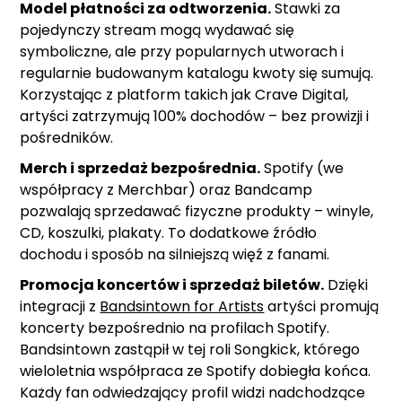
Model płatności za odtworzenia.
Stawki za
pojedynczy stream mogą wydawać się
symboliczne, ale przy popularnych utworach i
regularnie budowanym katalogu kwoty się sumują.
Korzystając z platform takich jak Crave Digital,
artyści zatrzymują 100% dochodów – bez prowizji i
pośredników.
Merch i sprzedaż bezpośrednia.
Spotify (we
współpracy z Merchbar) oraz Bandcamp
pozwalają sprzedawać fizyczne produkty – winyle,
CD, koszulki, plakaty. To dodatkowe źródło
dochodu i sposób na silniejszą więź z fanami.
Promocja koncertów i sprzedaż biletów.
Dzięki
integracji z
Bandsintown for Artists
artyści promują
koncerty bezpośrednio na profilach Spotify.
Bandsintown zastąpił w tej roli Songkick, którego
wieloletnia współpraca ze Spotify dobiegła końca.
Każdy fan odwiedzający profil widzi nadchodzące