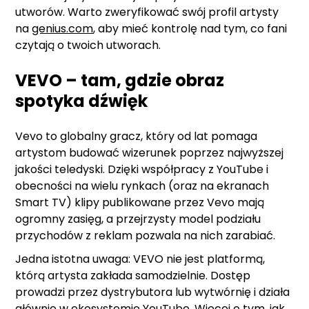
utworów. Warto zweryfikować swój profil artysty
na
genius.com
, aby mieć kontrolę nad tym, co fani
czytają o twoich utworach.
VEVO – tam, gdzie obraz
spotyka dźwięk
Vevo to globalny gracz, który od lat pomaga
artystom budować wizerunek poprzez najwyższej
jakości teledyski. Dzięki współpracy z YouTube i
obecności na wielu rynkach (oraz na ekranach
Smart TV) klipy publikowane przez Vevo mają
ogromny zasięg, a przejrzysty model podziału
przychodów z reklam pozwala na nich zarabiać.
Jedna istotna uwaga: VEVO nie jest platformą,
którą artysta zakłada samodzielnie. Dostęp
prowadzi przez dystrybutora lub wytwórnię i działa
głównie w ekosystemie YouTube. Więcej o tym, jak