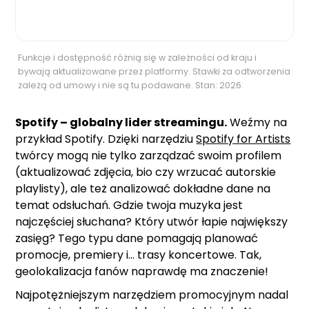
Funkcje i dostępność różnią się w zależności od kraju i
bywają aktualizowane przez platformy. Stawki za odtworzenia
zależą od umowy i nie są tu podawane. Stan: 2026.
Spotify – globalny lider streamingu.
Weźmy na
przykład Spotify. Dzięki narzędziu
Spotify for Artists
twórcy mogą nie tylko zarządzać swoim profilem
(aktualizować zdjęcia, bio czy wrzucać autorskie
playlisty), ale też analizować dokładne dane na
temat odsłuchań. Gdzie twoja muzyka jest
najczęściej słuchana? Który utwór łapie największy
zasięg? Tego typu dane pomagają planować
promocje, premiery i... trasy koncertowe. Tak,
geolokalizacja fanów naprawdę ma znaczenie!
Najpotężniejszym narzędziem promocyjnym nadal